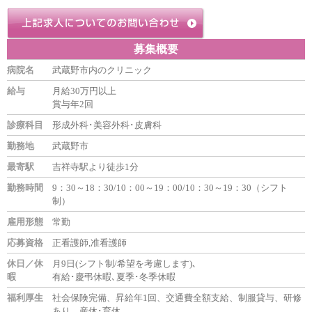
募集概要
病院名
武蔵野市内のクリニック
給与
月給30万円以上
賞与年2回
診療科目
形成外科･美容外科･皮膚科
勤務地
武蔵野市
最寄駅
吉祥寺駅より徒歩1分
勤務時間
9：30～18：30/10：00～19：00/10：30～19：30（シフト
制）
雇用形態
常勤
応募資格
正看護師,准看護師
休日／休
月9日(シフト制/希望を考慮します)､
暇
有給･慶弔休暇､夏季･冬季休暇
福利厚生
社会保険完備、昇給年1回、交通費全額支給、制服貸与、研修
あり、産休･育休