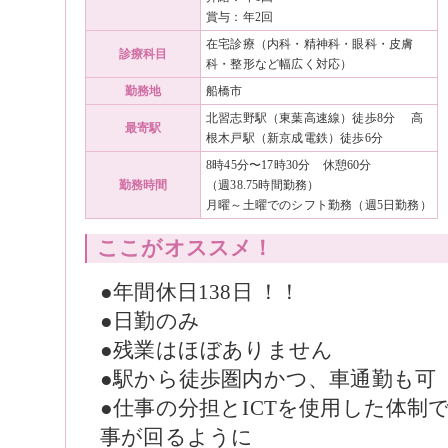
賞与：年2回
在宅診療（内科・精神科・眼科・皮膚
診療科目
科・整形など幅広く対応）
勤務地
船橋市
北習志野駅（東葉高速線）徒歩8分 高
最寄駅
根木戸駅（新京成電鉄）徒歩6分
8時45分〜17時30分 休憩60分
勤務時間
（週38.75時間勤務）
月曜～土曜でのシフト勤務（週5日勤務）
ここがオススメ！
●年間休日138日 ！！
●日勤のみ
●残業はほぼありません
●駅から徒歩圏内かつ、車通勤も可
●仕事の分担とICTを使用した体制
事が回るように