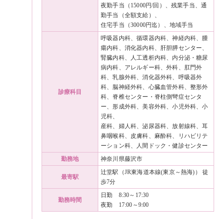
夜勤手当（15000円/回）、残業手当、通
勤手当（全額支給）、
住宅手当（30000円迄）、地域手当
呼吸器内科、循環器内科、神経内科、腫
瘍内科、消化器内科、肝胆膵センター、
腎臓内科、人工透析内科、内分泌・糖尿
病内科、アレルギー科、外科、肛門外
科、乳腺外科、消化器外科、呼吸器外
科、脳神経外科、心臓血管外科、整形外
診療科目
科、脊椎センター・脊柱側彎症センタ
ー、形成外科、美容外科、小児外科、小
児科、
産科、婦人科、泌尿器科、放射線科、耳
鼻咽喉科、皮膚科、麻酔科、リハビリテ
ーション科、人間ドック・健診センター
勤務地
神奈川県藤沢市
辻堂駅（JR東海道本線(東京～熱海)） 徒
最寄駅
歩7分
日勤 8:30～17:30
勤務時間
夜勤 17:00～9:00