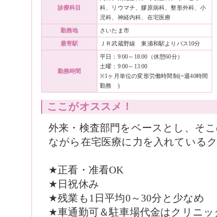
診療科目
科、リウマチ、膠原病科、整形外科、小
児科、神経内科、在宅医療
勤務地
さいたま市
最寄駅
ＪＲ武蔵野線 東浦和駅よりバス10分
平日：9:00～18:00（休憩60分）
土曜：9:00～13:00
勤務時間
※1ヶ月単位の変形労働時間制(=週40時間
勤務 )
ここがオススメ！
外来・検査部門をベースとし、そこ
ながら在宅医療に力を入れている
★正看・准看OK
★日祝休み
★残業も1日平均0～30分と少なめ
★車通勤可＆駐車場代金はクリニッ