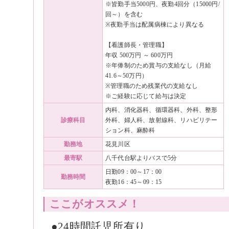
※皆勤手当5000円、夜勤4回分（15000円/
回～）を含む
※夜勤手当は配属病棟により異なる
【看護師長・管理職】
年収 500万円 ～ 600万円
※年俸制のため賞与の支給なし（月給
41.6～50万円）
※管理職のため残業代の支給なし
※ご経験に応じて給与は決定
内科、消化器科、循環器科、外科、整形
診療科目
外科、婦人科、放射線科、リハビリテー
ション科、麻酔科
勤務地
花見川区
最寄駅
八千代台駅よりバスで5分
日勤09：00～17：00
勤務時間
夜勤16：45～09：15
ここがオススメ！
●24時間託児所有り