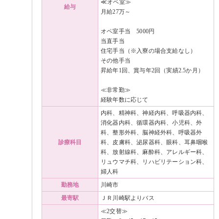
≪オペ室≫
給与
月給27万～
オペ室手当 5000円
当直手当
住宅手当（※入寮の場合支給なし）
その他手当
昇給年1回、賞与年2回（実績2.5か月）
≪非常勤≫
経験年数に応じて
内科、精神科、神経内科、呼吸器内科、
消化器内科、循環器内科、小児科、外
科、整形外科、脳神経外科、呼吸器外
診療科目
科、皮膚科、泌尿器科、眼科、耳鼻咽喉
科、放射線科、麻酔科、アレルギー科、
リュウマチ科、リハビリテーション科、
婦人科
勤務地
川崎市
最寄駅
ＪＲ川崎駅よりバス
≪2交替≫