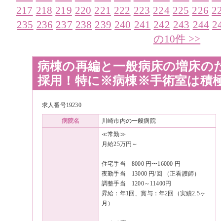
217
218
219
220
221
222
223
224
225
226
2
235
236
237
238
239
240
241
242
243
244
2
の10件 >>
病棟の再編と一般病床の増床の
採用！特に※病棟※手術室は積
求人番号19230
病院名
川崎市内の一般病院
≪常勤≫
月給25万円～
住宅手当 8000 円〜16000 円
夜勤手当 13000 円/回 （正看護師）
調整手当 1200～11400円
昇給：年1回、賞与：年2回（実績2.5ヶ
月）