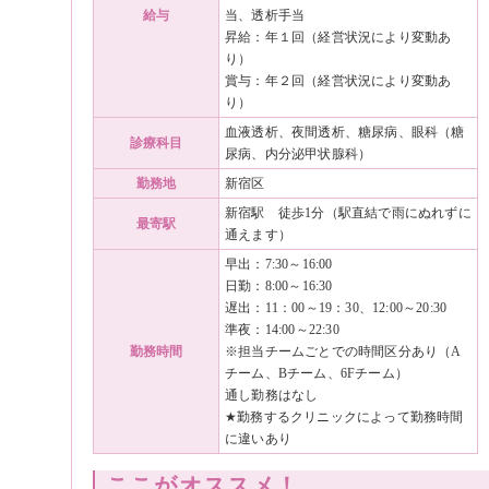
給与
当、透析手当
昇給：年１回（経営状況により変動あ
り）
賞与：年２回（経営状況により変動あ
り）
血液透析、夜間透析、糖尿病、眼科（糖
診療科目
尿病、内分泌甲状腺科）
勤務地
新宿区
新宿駅 徒歩1分（駅直結で雨にぬれずに
最寄駅
通えます）
早出：7:30～16:00
日勤：8:00～16:30
遅出：11：00～19：30、12:00～20:30
準夜：14:00～22:30
勤務時間
※担当チームごとでの時間区分あり（A
チーム、Bチーム、6Fチーム）
通し勤務はなし
★勤務するクリニックによって勤務時間
に違いあり
ここがオススメ！