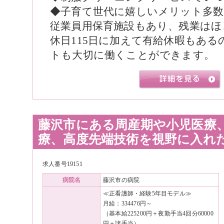
◆子育て世代に嬉しいメリット多数
従業員用保育施設もあり、残業はほ
休日115日に加えて有給休暇もあ
トも大切に働くことができます。
藤沢市にある周産期や小児医療
療、高度先端技術を視野に入れ
求人番号19151
病院名
藤沢市の病院
≪正看護師・経験5年目モデル≫
月給：334476円～
（基本給225200円＋夜勤手当4回分60000
円＋諸手当）