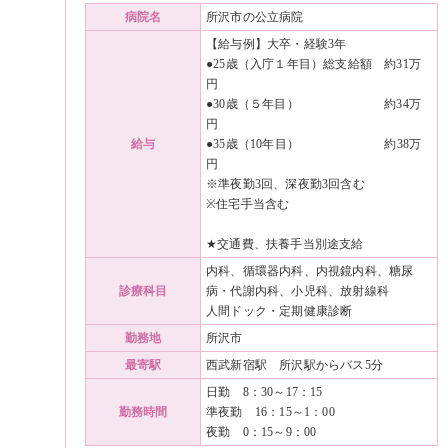
病院名
所沢市の公立病院
【給与例】大卒・経験3年
●25歳（入庁１年目）総支給額 約31万
円
●30歳（５年目） 約34万
円
給与
●35歳（10年目） 約38万
円
※準夜勤3回、深夜勤3回含む
※住宅手当含む
★交通費、扶養手当別途支給
内科、循環器内科、内視鏡内科、糖尿
診療科目
病・代謝内科、小児科、放射線科
人間ドック・定期健康診断
勤務地
所沢市
最寄駅
西武新宿駅 所沢駅からバス5分
日勤 8：30～17：15
勤務時間
準夜勤 16：15～1：00
夜勤 0：15～9：00