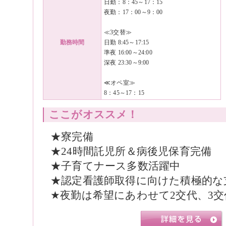
日勤：8：45～17：15
夜勤：17：00～9：00
≪3交替≫
勤務時間
日勤 8:45～17:15
準夜 16:00～24:00
深夜 23:30～9:00
≪オペ室≫
8：45～17：15
ここがオススメ！
★寮完備
★24時間託児所＆病後児保育完備
★子育てナース多数活躍中
★認定看護師取得に向けた積極的な
★夜勤は希望にあわせて2交代、3