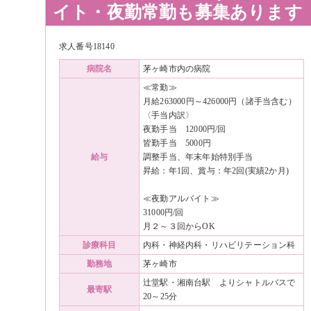
イト・夜勤常勤も募集あります
求人番号18140
病院名
茅ヶ崎市内の病院
≪常勤≫
月給263000円～426000円（諸手当含む）
〈手当内訳〉
夜勤手当 12000円/回
皆勤手当 5000円
給与
調整手当、年末年始特別手当
昇給：年1回、賞与：年2回(実績2か月)
≪夜勤アルバイト≫
31000円/回
月２～３回からOK
診療科目
内科・神経内科・リハビリテーション科
勤務地
茅ヶ崎市
辻堂駅・湘南台駅 よりシャトルバスで
最寄駅
20～25分