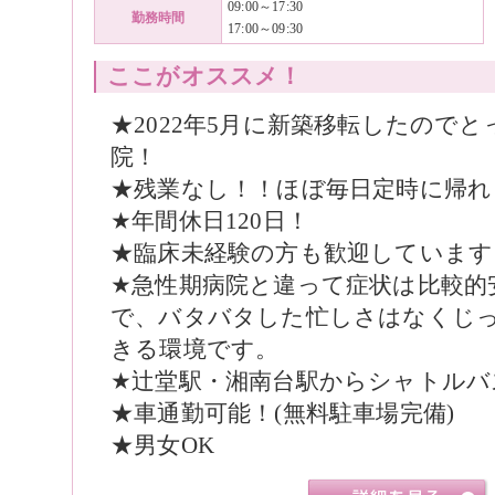
09:00～17:30
勤務時間
17:00～09:30
ここがオススメ！
★2022年5月に新築移転したので
院！
★残業なし！！ほぼ毎日定時に帰れ
★年間休日120日！
★臨床未経験の方も歓迎しています
★急性期病院と違って症状は比較的
で、バタバタした忙しさはなくじ
きる環境です。
★辻堂駅・湘南台駅からシャトルバ
★車通勤可能！(無料駐車場完備)
★男女OK