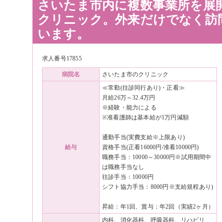
さいたま市内に複数事業所を展
クリニック。外来だけでなく訪
います。
求人番号17855
病院名
さいたま市のクリニック
≪常勤(往診同行あり)・正看≫
月給26万～32.4万円
※経験・能力による
※准看護師は基本給が1万円減額
通勤手当(実費支給※上限あり)
給与
資格手当(正看16000円/准看10000円)
職務手当：10000～30000円※試用期間中
は職務手当なし
往診手当：10000円
シフト協力手当：8000円※支給規程あり)
昇給：年1回、賞与：年2回（実績2ヶ月）
内科、消化器科、呼吸器科、リハビリ