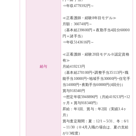
⇒年収4779392円～
≪正看護師・経験8年目モデル≫
月額：360748円～
（基本給239600円＋夜勤手当4回分60000
円＋諸手当）
⇒年収5143616円～
≪正看護師・経験20目モデル※認定資格
有≫
給与
月給419213円
（基本給270100円+調整手当35113円+職
能手当10000円+地域手当30000円+住宅手
当14000円+夜勤手当60000円(4回分)）
賞与918340円
⇒想定年収5948896円（月給419213円×12
ヶ月＋賞与918340円）
昇給：年1回、賞与：年2回（実績3.4ヶ
月）
賞与査定期間：夏：12/1～5/31、冬：6/1
～11/30（※4月入職の場合は、夏の支給
が1/3程度）