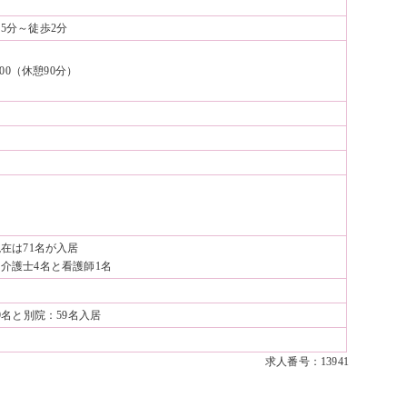
5分～徒歩2分
：00（休憩90分）
在は71名が入居
介護士4名と看護師1名
9名と別院：59名入居
求人番号：13941