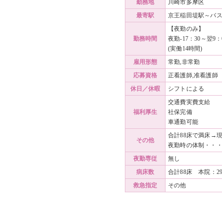
勤務地
川崎市多摩区
最寄駅
京王稲田堤駅～バス
【夜勤のみ】
勤務時間
夜勤-17：30～翌9
(実働14時間)
雇用形態
常勤,非常勤
応募資格
正看護師,准看護師
休日／休暇
シフトによる
交通費実費支給
福利厚生
社保完備
車通勤可能
合計88床で満床→現
その他
夜勤時の体制・・・
夜勤専従
無し
病床数
合計88床 本院：2
救急指定
その他