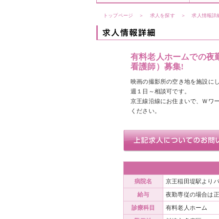
トップページ
＞
求人を探す
＞
求人情報詳
有料老人ホームでの夜
看護師）募集!
映画の撮影所の空き地を施設に
週１日～相談可です。
京王線沿線にお住まいで、Ｗワ
ください。
病院名
京王稲田堤駅より
給与
夜勤専従の場合は正
診療科目
有料老人ホーム