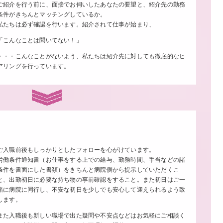
ご紹介を行う前に、面接でお伺いしたあなたの要望と、紹介先の勤務
条件がきちんとマッチングしているか。
私たちは必ず確認を行います。紹介されて仕事が始まり、
「こんなことは聞いてない！」
・・・こんなことがないよう、私たちは紹介先に対しても徹底的なヒ
アリングを行っています。
ご入職前後もしっかりとしたフォローを心がけています。
労働条件通知書（お仕事をする上での給与、勤務時間、手当などの諸
条件を書面にした書類）をきちんと病院側から提示していただくこ
と、出勤初日に必要な持ち物の事前確認をすること。また初日はご一
緒に病院に同行し、不安な初日を少しでも安心して迎えられるよう致
します。
また入職後も新しい職場で出た疑問や不安点などはお気軽にご相談く