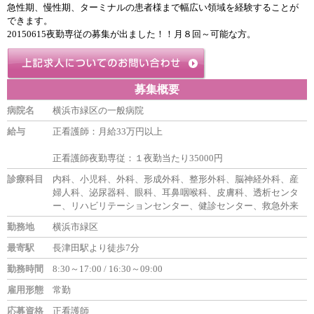
急性期、慢性期、ターミナルの患者様まで幅広い領域を経験することが
できます。
20150615夜勤専従の募集が出ました！！月８回～可能な方。
募集概要
病院名
横浜市緑区の一般病院
給与
正看護師：月給33万円以上
正看護師夜勤専従：１夜勤当たり35000円
診療科目
内科、小児科、外科、形成外科、整形外科、脳神経外科、産
婦人科、泌尿器科、眼科、耳鼻咽喉科、皮膚科、透析センタ
ー、リハビリテーションセンター、健診センター、救急外来
勤務地
横浜市緑区
最寄駅
長津田駅より徒歩7分
勤務時間
8:30～17:00 / 16:30～09:00
雇用形態
常勤
応募資格
正看護師