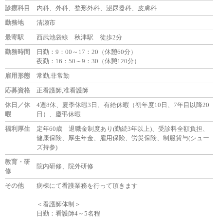
診療科目
内科、外科、整形外科、泌尿器科、皮膚科
勤務地
清瀬市
最寄駅
西武池袋線 秋津駅 徒歩2分
勤務時間
日勤：9：00～17：20（休憩60分）
夜勤：16：50～9：30（休憩120分）
雇用形態
常勤,非常勤
応募資格
正看護師,准看護師
休日／休
4週8休、夏季休暇3日、有給休暇（初年度10日、7年目以降20
暇
日）、慶弔休暇
福利厚生
定年60歳 退職金制度あり(勤続3年以上)、受診料全額負担、
健康保険、厚生年金、雇用保険、労災保険、制服貸与(シュー
ズ持参)
教育・研
院内研修、院外研修
修
その他
病棟にて看護業務を行って頂きます
＜看護師体制＞
日勤：看護師4～5名程