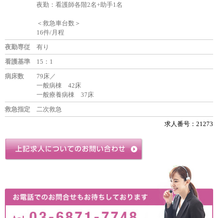
夜勤：看護師各階2名+助手1名
＜救急車台数＞
16件/月程
夜勤専従
有り
看護基準
15：1
病床数
79床／
一般病棟 42床
一般療養病棟 37床
救急指定
二次救急
求人番号：21273