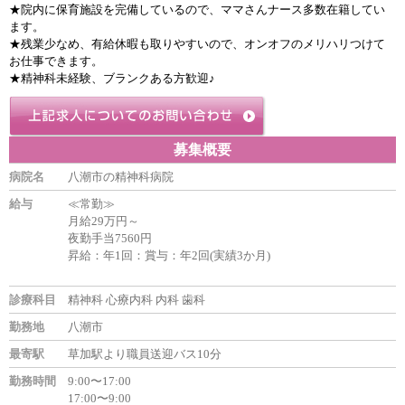
★院内に保育施設を完備しているので、ママさんナース多数在籍してい
ます。
★残業少なめ、有給休暇も取りやすいので、オンオフのメリハリつけて
お仕事できます。
★精神科未経験、ブランクある方歓迎♪
募集概要
病院名
八潮市の精神科病院
給与
≪常勤≫
月給29万円～
夜勤手当7560円
昇給：年1回：賞与：年2回(実績3か月)
診療科目
精神科 心療内科 内科 歯科
勤務地
八潮市
最寄駅
草加駅より職員送迎バス10分
勤務時間
9:00〜17:00
17:00〜9:00