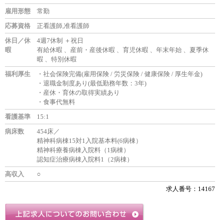
雇用形態
常勤
応募資格
正看護師,准看護師
休日／休
4週7休制 ＋祝日
暇
有給休暇 、産前・産後休暇 、育児休暇 、年末年始 、夏季休
暇 、特別休暇
福利厚生
・社会保険完備(雇用保険 / 労災保険 / 健康保険 / 厚生年金)
・退職金制度あり(最低勤務年数：3年)
・産休・育休の取得実績あり
・食事代無料
看護基準
15:1
病床数
454床／
精神科病棟15対1入院基本料(6病棟）
精神科療養病棟入院料（1病棟）
認知症治療病棟入院料1（2病棟）
高収入
○
求人番号：14167