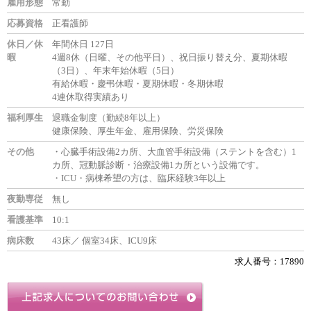
雇用形態
常勤
応募資格
正看護師
休日／休
年間休日 127日
暇
4週8休（日曜、その他平日）、祝日振り替え分、夏期休暇
（3日）、年末年始休暇（5日）
有給休暇・慶弔休暇・夏期休暇・冬期休暇
4連休取得実績あり
福利厚生
退職金制度（勤続8年以上）
健康保険、厚生年金、雇用保険、労災保険
その他
・心臓手術設備2カ所、大血管手術設備（ステントを含む）1
カ所、冠動脈診断・治療設備1カ所という設備です。
・ICU・病棟希望の方は、臨床経験3年以上
夜勤専従
無し
看護基準
10:1
病床数
43床／ 個室34床、ICU9床
求人番号：17890